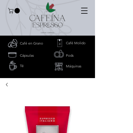
Café Molido
Café en Grano
Cápsulas
Pods
Té
Máquinas