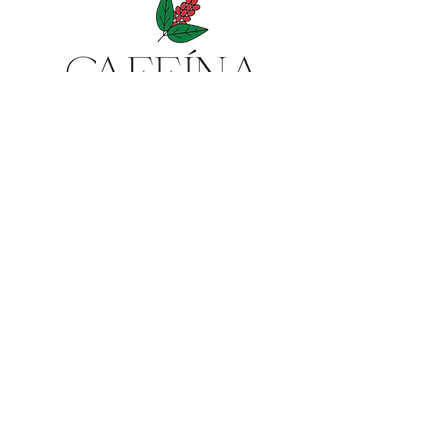
Servicio al cliente
Horarios:
Lunes a viernes:
9:00am-5:00pm
Teléfono:
(787)230-2828
(787)562-1294
Email:
occoffeservicesales@gmail.com