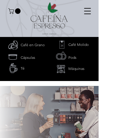
Café Molido
Café en Grano
Cápsulas
Pods
Té
Máquinas