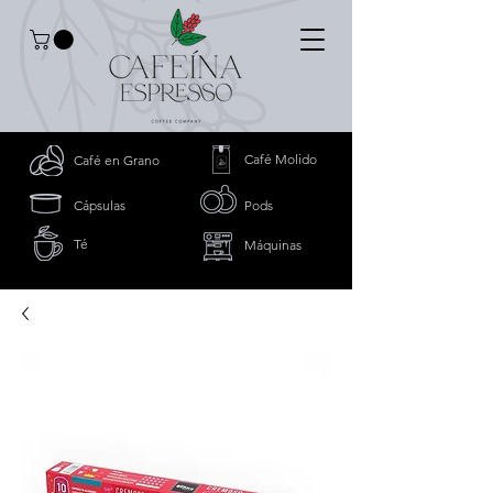
Café Molido
Café en Grano
Cápsulas
Pods
Té
Máquinas