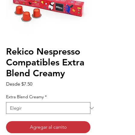
Rekico Nespresso
Compatibles Extra
Blend Creamy
Precio
Desde
$7.50
de
oferta
Extra Blend Creamy
*
Agregar al carrito