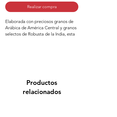
Realizar compra
Elaborada con preciosos granos de
Arábica de América Central y granos
selectos de Robusta de la India, esta
mezcla tiene un aroma clásico y un
sabor ligeramente pronunciado que
es agradable y duradero. Funciona en
la mayoría de las cafeteras de
capsulas Nespresso Espresso
Compatible. Contenido de cafeína
bajo-medio.
Productos
Hecho en Italia
relacionados
Empaque:
10 cápsulas - 5ge por
capsula- .17 oz
*Disponible en empaque de 50 y 100