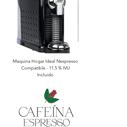
Maquina Hogar Ideal Nespresso
Bundle Hogar Ideal & 
Compatible - 11.5 % IVU
Capsulas - 11.5% IVU I
Incluido