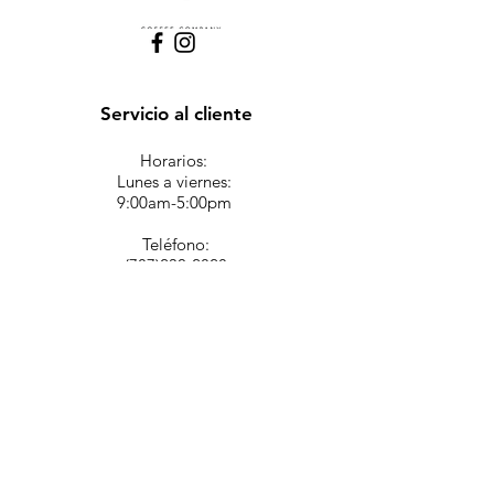
Servicio al cliente
Horarios:
Lunes a viernes:
9:00am-5:00pm
Teléfono:
(787)230-2828
(787)562-1294
Email:
occoffeservicesales@gmail.com
Ubicación
1324 Avenida F.D. Roosevelt
Puerto Nueno
San Juan P.R. 00920