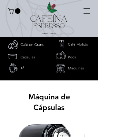
Café Molido
Café en Grano
Cápsulas
Pods
Té
Máquinas
Máquina de
Cápsulas